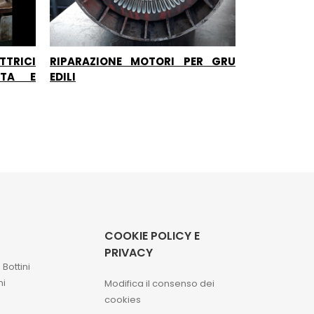
TTRICI
RIPARAZIONE MOTORI PER GRU
ATA E
EDILI
COOKIE POLICY E
PRIVACY
a
Bottini
ni
Modifica il consenso dei
cookies