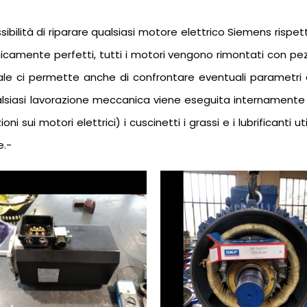
ssibilità di riparare qualsiasi motore elettrico Siemens rispet
camente perfetti, tutti i motori vengono rimontati con pezz
rale ci permette anche di confrontare eventuali parametr
siasi lavorazione meccanica viene eseguita internamente all
ni sui motori elettrici) i cuscinetti i grassi e i lubrificanti
e.-