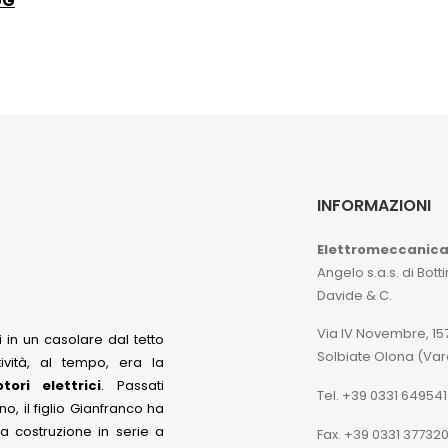
GG
INFORMAZIONI
Elettromeccanic
Angelo s.a.s. di Botti
Davide & C.
Via IV Novembre, 15
 in un casolare dal tetto
Solbiate Olona (Va
tività, al tempo, era la
ori elettrici
. Passati
Tel. +39 0331 649541
, il figlio Gianfranco ha
 costruzione in serie a
Fax. +39 0331 37732