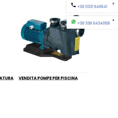
+39 0331 649541
+39 338 6434068
NATURA
VENDITA POMPE PER PISCINA